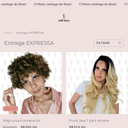
tálogo do Brasil
O Maior catálogo do Brasil
O Maior catálogo do Brasil
O Mai
Início
.
Entrega EXPRESSA
Entrega EXPRESSA
FILTRAR
20
%
OFF
Wig curta humana Itis
Front lace T part Airlane
R$499,00
R$399,00
R$329,00