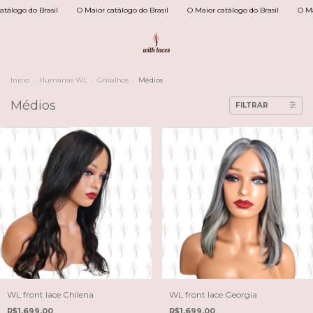
logo do Brasil
O Maior catálogo do Brasil
O Maior catálogo do Brasil
O Maior
Início
.
Humanas WL
.
Grisalhos
.
Médios
Médios
FILTRAR
WL front lace Chilena
WL front lace Georgia
R$1.699,00
R$1.699,00