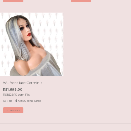
WL front lace Germinia
R$1.699,00
R$1.529,10
com
Pix
10
x de
R$169,90
sem juros
COMPRAR