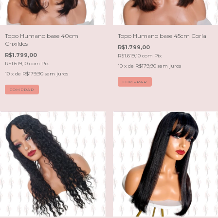
Topo Humano base 40cm
Topo Humano base 45cm Corla
Crixildes
R$1.799,00
R$1.799,00
R$1.619,10
com
Pix
R$1.619,10
com
Pix
10
x de
R$179,90
sem juros
10
x de
R$179,90
sem juros
COMPRAR
COMPRAR