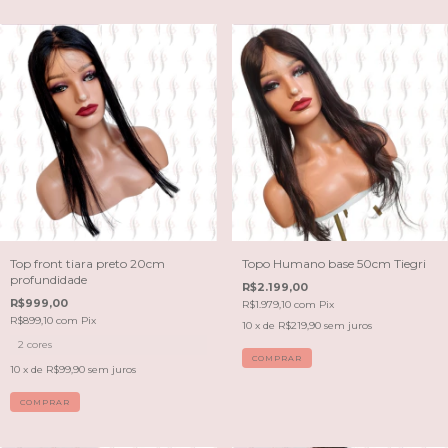
Top front tiara preto 20cm
Topo Humano base 50cm Tiegri
profundidade
R$2.199,00
R$999,00
R$1.979,10
com
Pix
R$899,10
com
Pix
10
x de
R$219,90
sem juros
2 cores
COMPRAR
10
x de
R$99,90
sem juros
COMPRAR