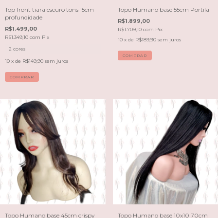
Top front tiara escuro tons 15cm
Topo Humano base 55cm Portila
profundidade
R$1.899,00
R$1.499,00
R$1.709,10
com
Pix
R$1.349,10
com
Pix
10
x de
R$189,90
sem juros
2 cores
COMPRAR
10
x de
R$149,90
sem juros
COMPRAR
Topo Humano base 45cm crispy
Topo Humano base 10x10 70cm