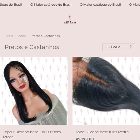
aior catálogo do Brasil
O Maior catálogo do Brasil
O Maior catálogo do Brasil
Início
.
Topos
.
Pretos e Castanhos
Pretos e Castanhos
FILTRAR
Topo Humano base 10x10 60cm
Topo Silicone base 10x8 Pedra
Prota
R$899,00