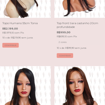
Topo Humano 55cm Tonia
Top front tiara castanho 20cm
profundidade
R$2.199,00
R$999,00
R$1.979,10
com
Pix
R$899,10
com
Pix
10
x de
R$219,90
sem juros
2 cores
COMPRAR
10
x de
R$99,90
sem juros
COMPRAR