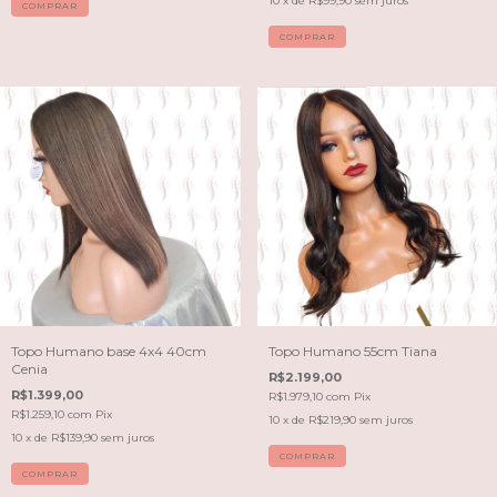
10
x de
R$99,90
sem juros
COMPRAR
COMPRAR
Topo Humano base 4x4 40cm
Topo Humano 55cm Tiana
Cenia
R$2.199,00
R$1.399,00
R$1.979,10
com
Pix
R$1.259,10
com
Pix
10
x de
R$219,90
sem juros
10
x de
R$139,90
sem juros
COMPRAR
COMPRAR