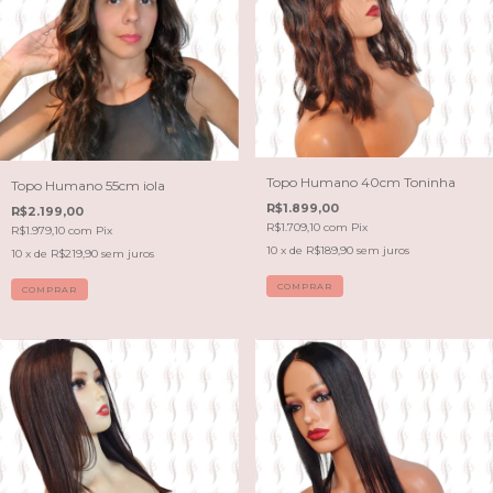
Topo Humano 40cm Toninha
Topo Humano 55cm iola
R$1.899,00
R$2.199,00
R$1.709,10
com
Pix
R$1.979,10
com
Pix
10
x de
R$189,90
sem juros
10
x de
R$219,90
sem juros
COMPRAR
COMPRAR