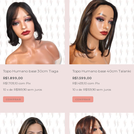
Topo Humano base 30cm Tiaga
Topo Humano base 40cm Talanki
R$1.899,00
R$1.599,00
R$1.709,10
com
Pix
R$1.439,10
com
Pix
10
x de
R$189,90
sem juros
10
x de
R$159,90
sem juros
COMPRAR
COMPRAR