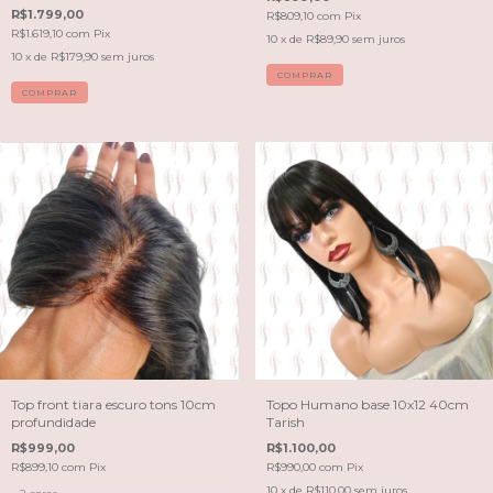
R$1.799,00
R$809,10
com
Pix
R$1.619,10
com
Pix
10
x de
R$89,90
sem juros
10
x de
R$179,90
sem juros
COMPRAR
COMPRAR
Top front tiara escuro tons 10cm
Topo Humano base 10x12 40cm
profundidade
Tarish
R$999,00
R$1.100,00
R$899,10
com
Pix
R$990,00
com
Pix
10
x de
R$110,00
sem juros