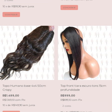
2 cores
10
x de
R$99,90
sem juros
COMPRAR
Topo Humano base 4x4 50cm
Top front tiara escuro tons 15cm
Crispy
profundidade
R$1.499,00
R$999,00
R$1.349,10
com
Pix
R$899,10
com
Pix
10
x de
R$149,90
sem juros
2 cores