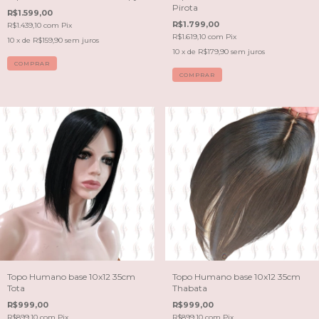
Pirota
R$1.599,00
R$1.799,00
R$1.439,10
com
Pix
R$1.619,10
com
Pix
10
x de
R$159,90
sem juros
10
x de
R$179,90
sem juros
COMPRAR
COMPRAR
Topo Humano base 10x12 35cm
Topo Humano base 10x12 35cm
Tota
Thabata
R$999,00
R$999,00
R$899,10
com
Pix
R$899,10
com
Pix