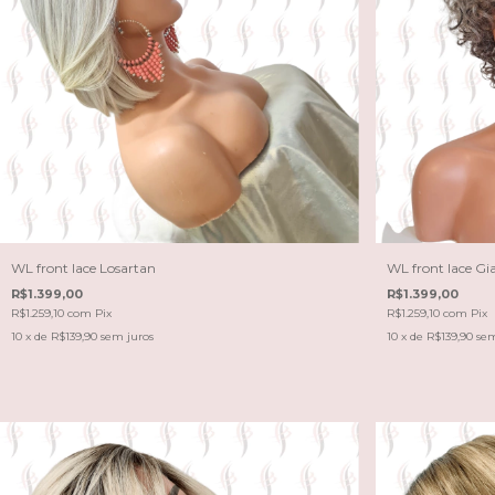
WL front lace Losartan
WL front lace Gi
R$1.399,00
R$1.399,00
R$1.259,10
com
Pix
R$1.259,10
com
Pix
10
x de
R$139,90
sem juros
10
x de
R$139,90
sem