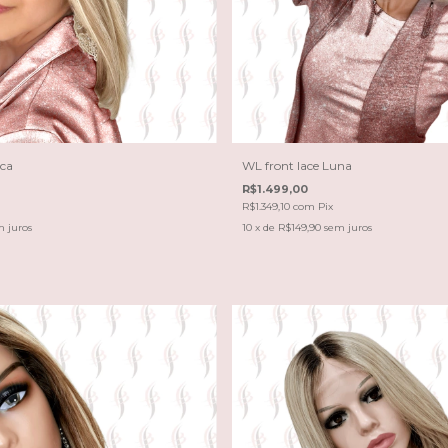
nca
WL front lace Luna
R$1.499,00
R$1.349,10
com
Pix
 juros
10
x de
R$149,90
sem juros