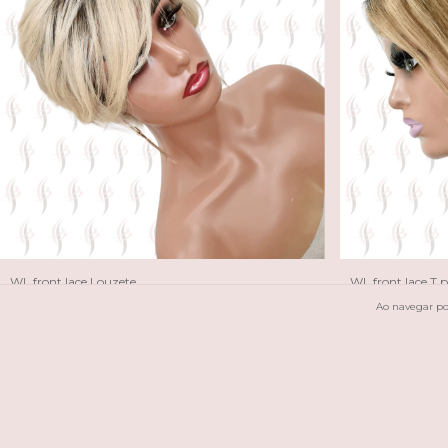
WL front lace Louzete
WL front lace T p
R$799,00
R$1.499,00
Ao navegar por
R$719,10
com
Pix
R$1.349,10
com
Pix
10
x de
R$79,90
sem juros
10
x de
R$149,90
sem