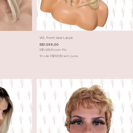
WL front lace Larye
R$1.599,00
R$1.439,10
com
Pix
10
x de
R$159,90
sem juros