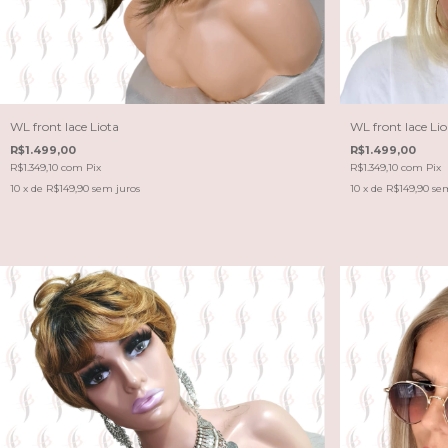
WL front lace Liota
WL front lace Lio
R$1.499,00
R$1.499,00
R$1.349,10
com
Pix
R$1.349,10
com
Pix
10
x de
R$149,90
sem juros
10
x de
R$149,90
sem