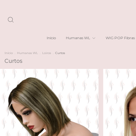
Início
Humanas WL
WIG POP Fibras
Início
.
Humanas WL
.
Loiros
.
Curtos
Curtos