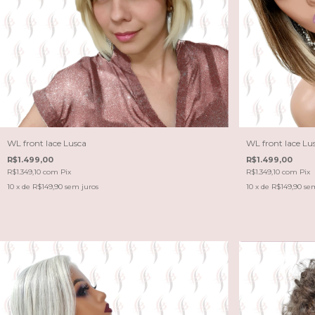
WL front lace Lusca
WL front lace Lu
R$1.499,00
R$1.499,00
R$1.349,10
com
Pix
R$1.349,10
com
Pix
10
x de
R$149,90
sem juros
10
x de
R$149,90
sem