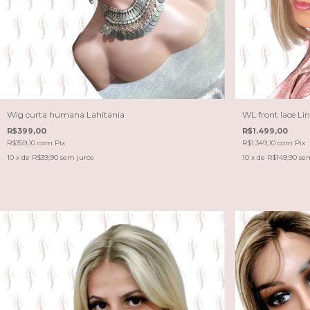
Wig curta humana Lahitania
WL front lace Li
R$399,00
R$1.499,00
R$359,10
com
Pix
R$1.349,10
com
Pix
10
x de
R$39,90
sem juros
10
x de
R$149,90
sem