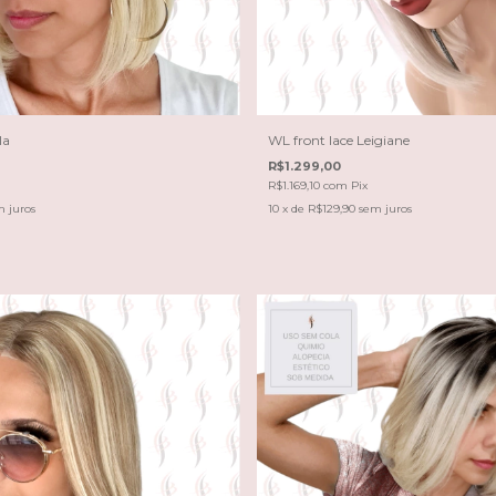
la
WL front lace Leigiane
R$1.299,00
R$1.169,10
com
Pix
 juros
10
x de
R$129,90
sem juros