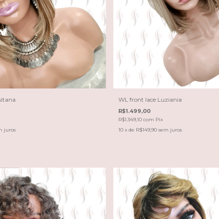
sitana
WL front lace Luziania
R$1.499,00
R$1.349,10
com
Pix
 juros
10
x de
R$149,90
sem juros