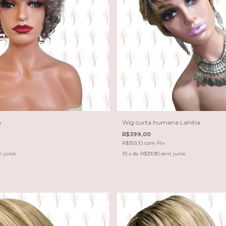
a
Wig curta humana Lahitia
R$399,00
R$359,10
com
Pix
 juros
10
x de
R$39,90
sem juros