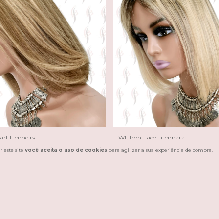
art Licimeiry
WL front lace Lucimara
R$1.499,00
 este site
você aceita o uso de cookies
para agilizar a sua experiência de compra.
R$1.349,10
com
Pix
 juros
10
x de
R$149,90
sem juros