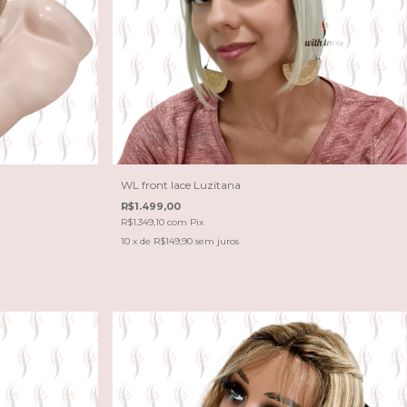
WL front lace Luzitana
R$1.499,00
R$1.349,10
com
Pix
10
x de
R$149,90
sem juros