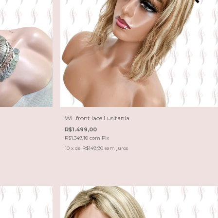
WL front lace Lusitania
R$1.499,00
R$1.349,10
com
Pix
10
x de
R$149,90
sem juros