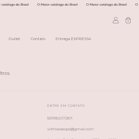
atálogo do Brasil
O Maior catálogo do Brasil
O Maior catálogo do Brasil
O Ma
0
Outlet
Contato
Entrega EXPRESSA
tros.
ENTRE EM CONTATO
5511982072811
withlacesops@gmail.com