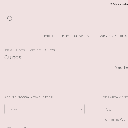
O Maior catálo
Início
Humanas WL
WIG POP Fibras
Início
.
Fibras
.
Grisalhos
.
Curtos
Curtos
Não te
ASSINE NOSSA NEWSLETTER
DEPARTAMEN
Início
Humanas WL