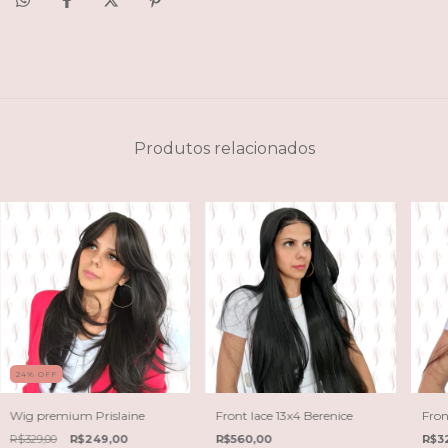
Produtos relacionados
24
%
OFF
Wig premium Prislaine
Front lace 13x4 Berenice
Fron
R$329,00
R$249,00
R$560,00
R$3