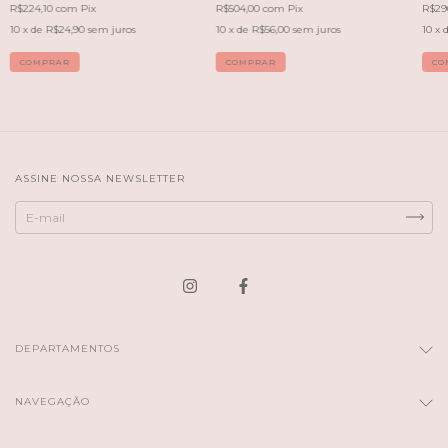
R$224,10
com
Pix
R$504,00
com
Pix
R$29
10
x de
R$24,90
sem juros
10
x de
R$56,00
sem juros
10
x 
ASSINE NOSSA NEWSLETTER
DEPARTAMENTOS
NAVEGAÇÃO