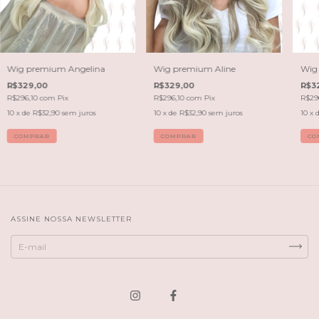
Wig premium Angelina
Wig premium Aline
Wig
R$329,00
R$329,00
R$3
R$296,10
com
Pix
R$296,10
com
Pix
R$29
10
x de
R$32,90
sem juros
10
x de
R$32,90
sem juros
10
x 
ASSINE NOSSA NEWSLETTER