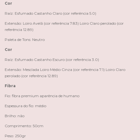
Cor
Raíz: Esfumado Castanho Claro (cor referência 5.0)
Extensão: Loiro Avelã (cor referência 7.83) Loiro Claro perolado (cor
referência 12.89)
Paleta de Tons: Neutro
Cor
Raíz: Esfumado Castanho Escuro (cor referência 3.0)
Extensão: Mesclada Loiro Médio Cinza (cor referência 7.1) Loiro Claro
perolado (cor referência 12.89)
Fibra
Fio: fibra premium aparência de humano
Espessura do fio: médio
Brilho: não
Comprimento: 50cm
Peso: 250gr