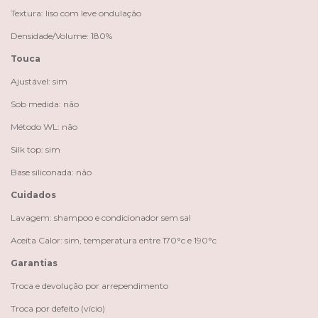
Textura: liso com leve ondulação
Densidade/Volume: 180%
Touca
Ajustável: sim
Sob medida: não
Método WL: não
Silk top: sim
Base siliconada: não
Cuidados
Lavagem: shampoo e condicionador sem sal
Aceita Calor: sim, temperatura entre 170°c e 190°c
Garantias
Troca e devolução por arrependimento
Troca por defeito (vício)