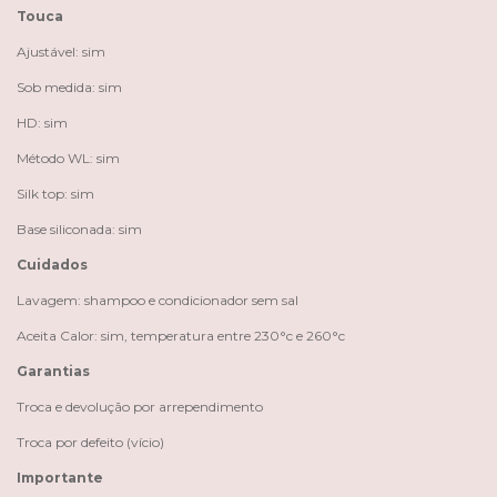
Touca
Ajustável: sim
Sob medida: sim
HD: sim
Método WL: sim
Silk top: sim
Base siliconada: sim
Cuidados
Lavagem: shampoo e condicionador sem sal
Aceita Calor: sim, temperatura entre 230°c e 260°c
Garantias
Troca e devolução por arrependimento
Troca por defeito (vício)
Importante