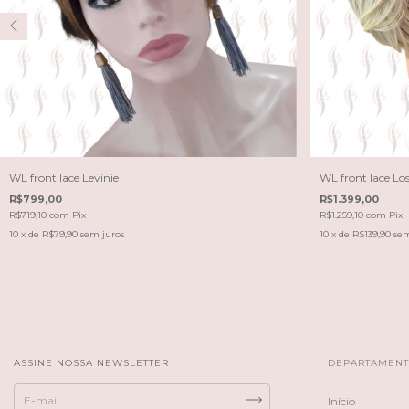
WL front lace Levinie
WL front lace Lo
R$799,00
R$1.399,00
R$719,10
com
Pix
R$1.259,10
com
Pix
10
x de
R$79,90
sem juros
10
x de
R$139,90
sem
ASSINE NOSSA NEWSLETTER
DEPARTAMEN
Início