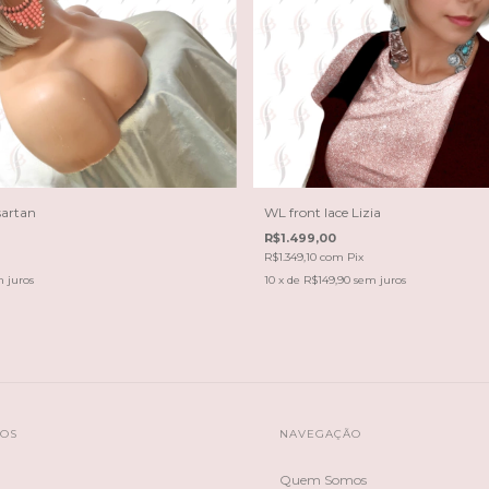
sartan
WL front lace Lizia
R$1.499,00
R$1.349,10
com
Pix
 juros
10
x de
R$149,90
sem juros
TOS
NAVEGAÇÃO
Quem Somos