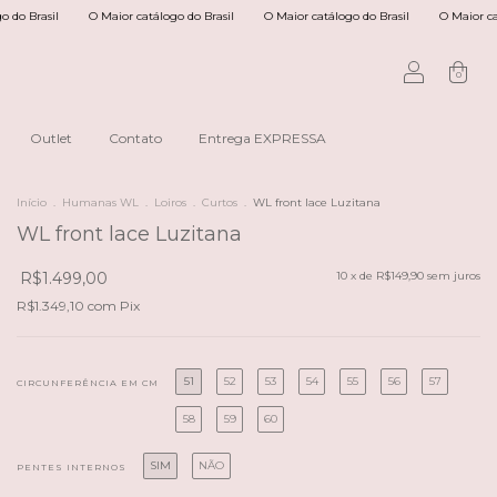
O Maior catálogo do Brasil
O Maior catálogo do Brasil
O Maior catálogo do Br
0
Outlet
Contato
Entrega EXPRESSA
Início
.
Humanas WL
.
Loiros
.
Curtos
.
WL front lace Luzitana
WL front lace Luzitana
R$1.499,00
10
x de
R$149,90
sem juros
R$1.349,10
com
Pix
51
52
53
54
55
56
57
CIRCUNFERÊNCIA EM CM
58
59
60
SIM
NÃO
PENTES INTERNOS