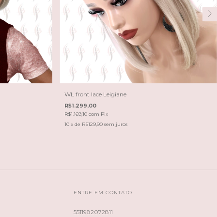
WL front lace Leigiane
R$1.299,00
R$1.169,10
com
Pix
10
x de
R$129,90
sem juros
ENTRE EM CONTATO
5511982072811