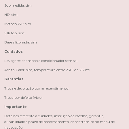
Sob medida: sim
HD: sim
Método WL: sim
Silk top: sim
Base siliconada: sim
Cuidados
Lavagem: shampoo e condicionador sem sal
Aceita Calor: sim, temperatura entre 230°c e 260°c
Garantias
Troca e devolução por arrependimento
Troca por defeito (vício)
Importante
Detalhes referente à cuidados, instrução de escolha, garantia,
durabilidade e prazo de processamento, encontram-se no menu de
navegação.