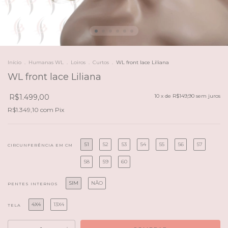
Início
.
Humanas WL
.
Loiros
.
Curtos
.
WL front lace Liliana
WL front lace Liliana
R$1.499,00
10
x de
R$149,90
sem juros
R$1.349,10
com
Pix
51
52
53
54
55
56
57
CIRCUNFERÊNCIA EM CM
58
59
60
SIM
NÃO
PENTES INTERNOS
4X4
13X4
TELA