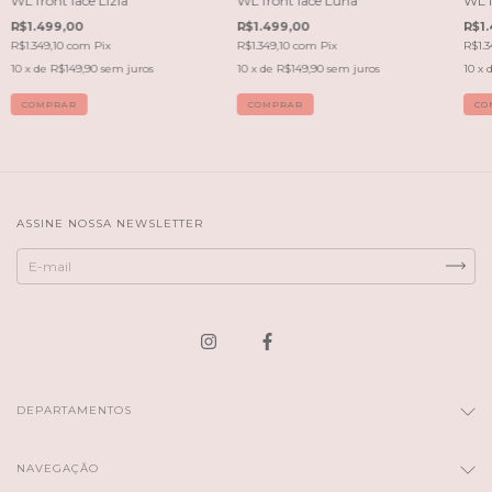
WL front lace Lizia
WL front lace Luna
WL f
R$1.499,00
R$1.499,00
R$1.
R$1.349,10
com
Pix
R$1.349,10
com
Pix
R$1.3
10
x de
R$149,90
sem juros
10
x de
R$149,90
sem juros
10
x 
COMPRAR
COMPRAR
CO
ASSINE NOSSA NEWSLETTER
DEPARTAMENTOS
NAVEGAÇÃO